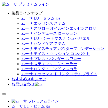
製品ラインナップ
ムーサ LU・セラム gia
ムーサ エッセンス ステム
ムーサ スワロー オイルインエッセンスロサ
ムーサ インデュース ローション
ムーサ LU・シートマスク シュペリエル
ムーサ ハンドケア ステム
ムーサ モイスチュア パウダーファンデーション
ムーサ モイスト クッション コンパクト
ムーサ プレストパウダー スワロー
ムーサ スティック コンシーラー
ムーサ ロング・ロング マスカラ
ムーサ エッセンス ドリンク ステムブライト
おすすめスキンケア
お問い合わせ
toggle
navigation
ムーサ LU・セラム gia